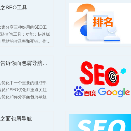
之SEO工具
家分享三种好用的SEO工
死链查询工具：功能：快速抓
询网站的收录率和死链。作
理员了解网站在搜索引擎中的
发现并解决死链问题，提高网
济南网站优化告诉你面包屑导航有什么用
索引擎友好度。2、站群查询
询站群的收录、权重、PR、
IP、导出链接、建站时间、
站优化中一个重要的组成部
。作用：帮助做站群的用户批
员和SEO优化师重点关注
O状况，便于统一管理和优
站优化和你分享面包屑导航的
志分析工具：功能：自动识别
高SEO效果：综上所述，面
、Nginx日志格式，对搜索引擎
升用户体验、提供网站结构信
、停留时间、总抓取量、状态
化之面包屑导航
相关性以及降低跳出率等方
，生成图表。作用：帮助网站
的SEO效果。这有助于网
日志，了解搜索引擎蜘蛛的访