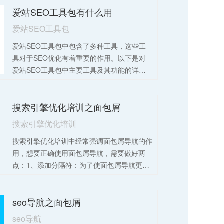
爱站SEO工具包有什么用
爱站SEO工具包
爱站SEO工具包中包含了多种工具，这些工
具对于SEO优化有着重要的作用。以下是对
爱站SEO工具包中主要工具及其功能的详细
介绍：1、SEO诊断工具：功能：快速发现网
站SEO状况并自动给出评分和优化方向。作
搜索引擎优化培训之面包屑
用：帮助网站管理员快速了解网站的SEO状
况，根据评分和优化方向进行针对性的优化，
搜索引擎优化培训
提高网站在搜索引擎中的排名。2、关键词监
搜索引擎优化培训中经常强调面包屑导航的作
控工具：功能：包括关键词排名实时查询、关
用，想要正确使用面包屑导航，需要做好两
键词指数查询、排名变化监控、历史排名查
点：1、添加分隔符：为了使面包屑导航更加
询、排名数据分析等。作用：帮助网站管理员
清晰，可以添加一些分隔符，如破折号（-）
监控关键词在搜索引擎中的排名情况，了解关
或竖线（|），来分隔各个级别的链接。2、测
键词的搜索量、竞争度等信息，从而制定更有
seo导航之面包屑
试：测试面包屑导航是否正常工作，确保所有
效的关键词优化策略。
的链接都能正确跳转。可以在不同的浏览器和
seo导航