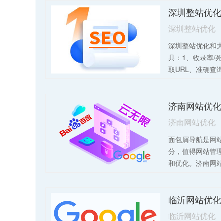
深圳整站优化
深圳整站优化
深圳整站优化和大
具：1、收录率/
取URL、准确查
用：帮助网站管
收录情况，及时
站的可用性和搜
工具：功能：查
济南网站优化
快照、反链、网站
面包屑导航是网
ICP备案等信息
分，值得网站管理
量查询站群的SE
和优化。济南网
化。3、网站日
两个作用：1、提
IIS、Apache
包屑导航通过提
蜘蛛的访问次数
临沂网站优
息、增强关键词
码进行数据分析
式，可以提高网站
管理员分析网站
临沂网站优化