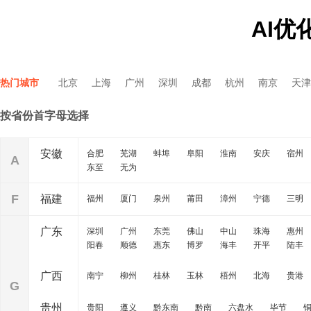
AI优
热门城市
北京
上海
广州
深圳
成都
杭州
南京
天津
按省份首字母选择
安徽
合肥
芜湖
蚌埠
阜阳
淮南
安庆
宿州
A
东至
无为
F
福建
福州
厦门
泉州
莆田
漳州
宁德
三明
广东
深圳
广州
东莞
佛山
中山
珠海
惠州
阳春
顺德
惠东
博罗
海丰
开平
陆丰
广西
南宁
柳州
桂林
玉林
梧州
北海
贵港
G
贵州
贵阳
遵义
黔东南
黔南
六盘水
毕节