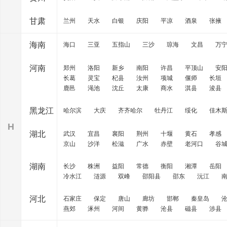
甘肃
兰州
天水
白银
庆阳
平凉
酒泉
张掖
海南
海口
三亚
五指山
三沙
琼海
文昌
万
河南
郑州
洛阳
新乡
南阳
许昌
平顶山
安
长葛
灵宝
杞县
汝州
项城
偃师
长垣
鹿邑
渑池
沈丘
太康
商水
淇县
浚县
黑龙江
哈尔滨
大庆
齐齐哈尔
牡丹江
绥化
佳木
H
湖北
武汉
宜昌
襄阳
荆州
十堰
黄石
孝感
京山
沙洋
松滋
广水
赤壁
老河口
谷
湖南
长沙
株洲
益阳
常德
衡阳
湘潭
岳阳
冷水江
涟源
双峰
邵阳县
邵东
沅江
河北
石家庄
保定
唐山
廊坊
邯郸
秦皇岛
燕郊
涿州
河间
黄骅
沧县
磁县
涉县