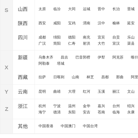
山西
太原
临汾
大同
运城
晋中
长治
晋城
S
陕西
西安
咸阳
宝鸡
渭南
汉中
榆林
延安
四川
成都
绵阳
德阳
南充
宜宾
自贡
乐山
广汉
简阳
仁寿
射洪
大竹
宣汉
渠县
新疆
乌鲁木齐
昌吉
巴音郭楞
伊犁
阿克苏
喀
阿勒泰
塔城
X
西藏
拉萨
日喀则
山南
林芝
昌都
那曲
阿
Y
云南
昆明
曲靖
大理
红河
玉溪
丽江
文山
浙江
杭州
宁波
温州
金华
嘉兴
台州
绍兴
Z
海宁
德清
东阳
安吉
苍南
临海
永康
其他
中国香港
中国澳门
中国台湾