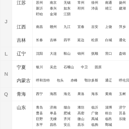
江苏
苏州
南京
无锡
常州
徐州
南通
扬州
新沂
泰兴
如东
邳州
沛县
靖江
建湖
盱眙
金湖
江阴
J
江西
南昌
赣州
九江
宜春
吉安
上饶
萍乡
吉林
长春
吉林
四平
延边
松原
白城
通化
L
辽宁
沈阳
大连
鞍山
锦州
抚顺
营口
盘锦
宁夏
银川
吴忠
石嘴山
中卫
固原
N
内蒙古
呼和浩特
包头
赤峰
鄂尔多斯
通辽
呼伦
Q
青海
西宁
海西
海北
果洛
海东
黄南
玉树
山东
青岛
济南
烟台
潍坊
临沂
淄博
济宁
曹县
单县
肥城
高密
广饶
桓台
莒县
巨野
无棣
齐河
微山
禹城
临邑
乐陵
东平
昌邑
安丘
昌乐
临朐
鄄城