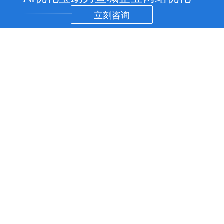
立刻咨询
宣城SEO优化
宣城网站制作
宣城APP开发
关于AI优化宝
宣城小程序开
发
整站优化
企业网站制作
IOS软件开发
公司概况
微信定制开发
AI+seo优化
品牌网站设计
安卓应用开发
SEO优化
扫码联系客服
百度SEO诊断
外贸网站建设
IOS原开发
百度优化
网站托管
营销型网站建设
APP开发服务
关键词排名
讯飞AI配音
云直达
芯思考
煜程
seo文章
成都SEO
杭州SEO
南京SEO
天津SEO
武汉SEO
重庆SEO
seo助手
北京SEO
上海SEO
广州SEO
深圳SEO
SiteMap
SEO技术
Copyright @2024 web345.cn
AI优化宝SEO优化公司