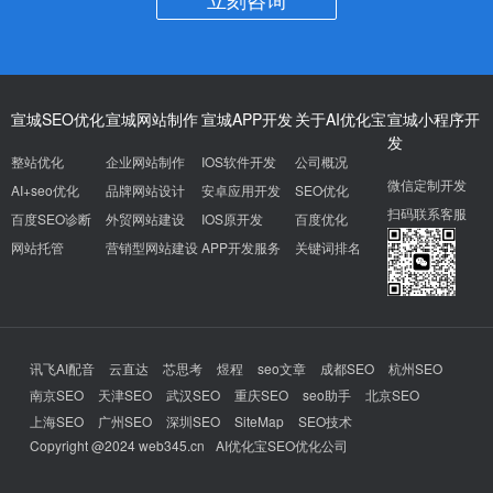
宣城SEO优化
宣城网站制作
宣城APP开发
关于AI优化宝
宣城小程序开
发
整站优化
企业网站制作
IOS软件开发
公司概况
微信定制开发
AI+seo优化
品牌网站设计
安卓应用开发
SEO优化
扫码联系客服
百度SEO诊断
外贸网站建设
IOS原开发
百度优化
网站托管
营销型网站建设
APP开发服务
关键词排名
讯飞AI配音
云直达
芯思考
煜程
seo文章
成都SEO
杭州SEO
南京SEO
天津SEO
武汉SEO
重庆SEO
seo助手
北京SEO
上海SEO
广州SEO
深圳SEO
SiteMap
SEO技术
Copyright @2024 web345.cn
AI优化宝SEO优化公司